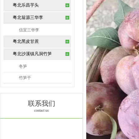
粤北乐昌芋头
粤北翁源三华李
信宜三华李
粤北黑皮甘蔗
粤北沙溪镇凡洞竹笋
冬笋
竹笋干
联系我们
contact us