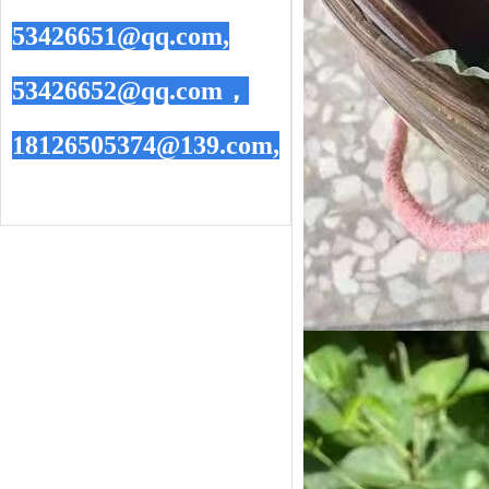
53426651@qq.com,
53426652@qq.com，
18126505374@139.com,