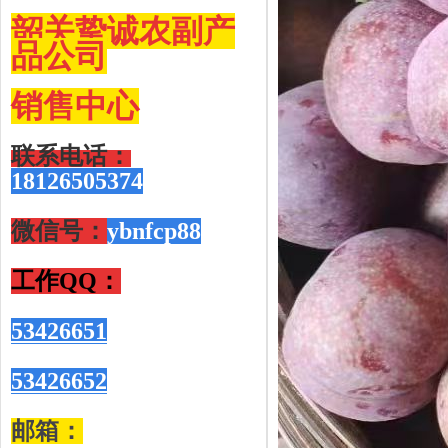
韶关挚诚农副产
品公司
销售
中心
联系电话：
18126505374
微信号：
ybnfcp88
工作QQ
：
53426651
53426652
邮箱：