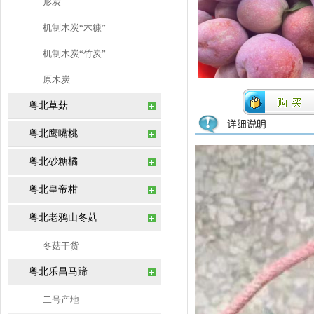
形炭
机制木炭“木糠”
机制木炭“竹炭”
原木炭
粤北草菇
粤北鹰嘴桃
粤北砂糖橘
粤北皇帝柑
粤北老鸦山冬菇
冬菇干货
粤北乐昌马蹄
二号产地