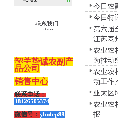
产品资讯
今日农
今日特
联系我们
第六届
contact us
江苏泰
农业农
为推动
韶关挚诚农副产
品公司
农业农
销售
中心
动工作
亚太区
联系电话：
18126505374
农业农
报
微信号：
ybnfcp88