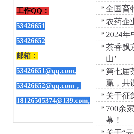
全国畜
工作QQ
：
农药企
53426651
2024
53426652
茶香飘
邮箱：
山’
53426651@qq.com,
第七届
赢，共
53426652@qq.com，
关于征
18126505374@139.com,
700
幕！
关于“