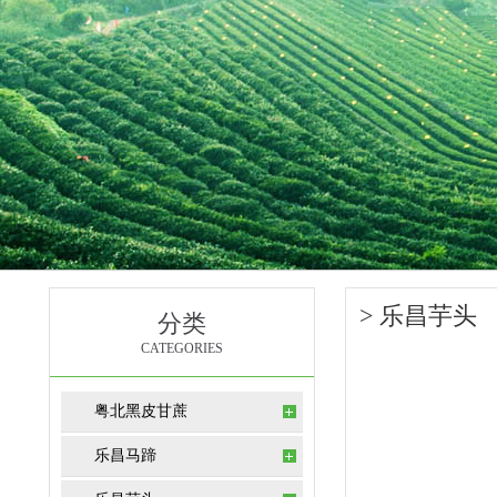
> 乐昌芋头
分类
CATEGORIES
粤北黑皮甘蔗
乐昌马蹄